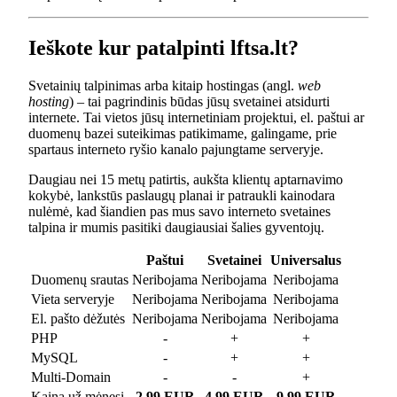
Ieškote kur patalpinti lftsa.lt?
Svetainių talpinimas arba kitaip hostingas (angl.
web
hosting
) – tai pagrindinis būdas jūsų svetainei atsidurti
internete. Tai vietos jūsų internetiniam projektui, el. paštui ar
duomenų bazei suteikimas patikimame, galingame, prie
spartaus interneto ryšio kanalo pajungtame serveryje.
Daugiau nei 15 metų patirtis, aukšta klientų aptarnavimo
kokybė, lankstūs paslaugų planai ir patraukli kainodara
nulėmė, kad šiandien pas mus savo interneto svetaines
talpina ir mumis pasitiki daugiausiai šalies gyventojų.
Paštui
Svetainei
Universalus
Duomenų srautas
Neribojama
Neribojama
Neribojama
Vieta serveryje
Neribojama
Neribojama
Neribojama
El. pašto dėžutės
Neribojama
Neribojama
Neribojama
PHP
-
+
+
MySQL
-
+
+
Multi-Domain
-
-
+
Kaina už mėnesį
2.99 EUR
4.99 EUR
9.99 EUR