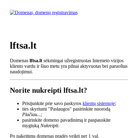
lftsa.lt
Domenas
lftsa.lt
sėkmingai užregistruotas Interneto vizijos
kliento vardu ir šiuo metu yra pilnai aktyvuotas bei paruoštas
naudojimui.
Norite nukreipti lftsa.lt?
Prisijunkite prie savo paskyros
klientų sistemoje
;
ties skyriumi "Paslaugos" pasirinkite nuorodą
Plačiau...
;
pasirinkite domeno pavadinimą ir paspauskite
mygtuką
Nukreipti
.
Po pakeitimų domenas pradės veikti per 1 val.