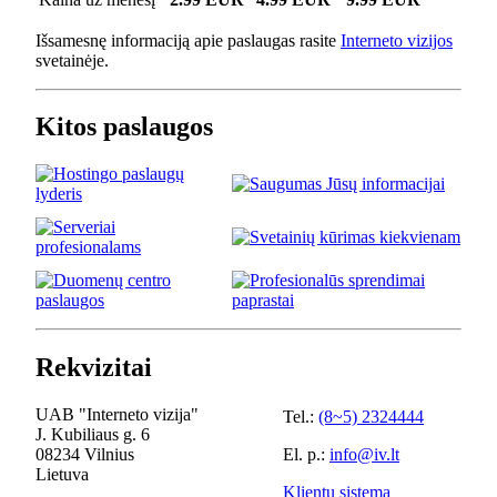
Išsamesnę informaciją apie paslaugas rasite
Interneto vizijos
svetainėje.
Kitos paslaugos
Rekvizitai
UAB "Interneto vizija"
Tel.:
(8~5) 2324444
J. Kubiliaus g. 6
08234 Vilnius
El. p.:
info@iv.lt
Lietuva
Klientų sistema