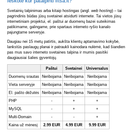
Ieškote kur patalpinti lftsa.lt?
Svetainių talpinimas arba kitaip hostingas (angl.
web hosting
) – tai
pagrindinis būdas jūsų svetainei atsidurti internete. Tai vietos jūsų
internetiniam projektui, el. paštui ar duomenų bazei suteikimas
patikimame, galingame, prie spartaus interneto ryšio kanalo
pajungtame serveryje.
Daugiau nei 15 metų patirtis, aukšta klientų aptarnavimo kokybė,
lankstūs paslaugų planai ir patraukli kainodara nulėmė, kad šiandien
pas mus savo interneto svetaines talpina ir mumis pasitiki
daugiausiai šalies gyventojų.
Paštui
Svetainei
Universalus
Duomenų srautas
Neribojama
Neribojama
Neribojama
Vieta serveryje
Neribojama
Neribojama
Neribojama
El. pašto dėžutės
Neribojama
Neribojama
Neribojama
PHP
-
+
+
MySQL
-
+
+
Multi-Domain
-
-
+
Kaina už mėnesį
2.99 EUR
4.99 EUR
9.99 EUR