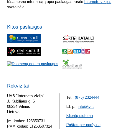
Išsamesnę informaciją apie paslaugas rasite
Interneto vizijos
svetainėje.
Kitos paslaugos
Rekvizitai
UAB "Interneto vizija"
Tel.:
(8~5) 2324444
J. Kubiliaus g. 6
08234 Vilnius
El. p.:
info@iv.lt
Lietuva
Klientų sistema
Įm. kodas: 126350731
Paštas per naršyklę
PVM kodas: LT263507314