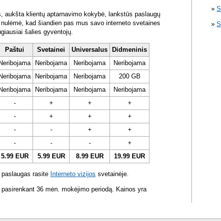
S
s, aukšta klientų aptarnavimo kokybė, lankstūs paslaugų
ra nulėmė, kad šiandien pas mus savo interneto svetaines
S
ugiausiai šalies gyventojų.
Paštui
Svetainei
Universalus
Didmeninis
Neribojama
Neribojama
Neribojama
Neribojama
Neribojama
Neribojama
Neribojama
200 GB
Neribojama
Neribojama
Neribojama
Neribojama
-
+
+
+
-
+
+
+
-
-
+
+
-
-
-
+
5.99 EUR
5.99 EUR
8.99 EUR
19.99 EUR
 paslaugas rasite
Interneto vizijos
svetainėje.
 pasirenkant 36 mėn. mokėjimo periodą. Kainos yra