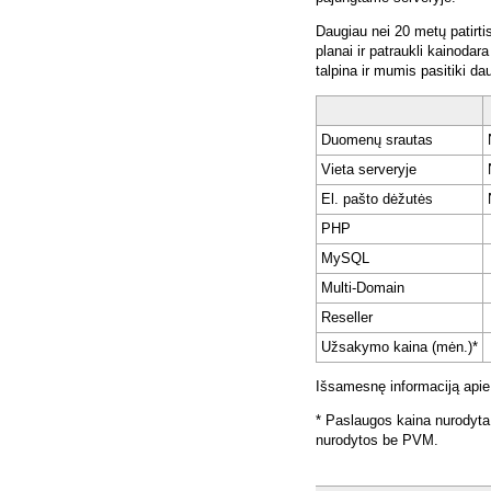
Daugiau nei 20 metų patirti
planai ir patraukli kainoda
talpina ir mumis pasitiki da
Duomenų srautas
Vieta serveryje
El. pašto dėžutės
PHP
MySQL
Multi-Domain
Reseller
Užsakymo kaina (mėn.)*
Išsamesnę informaciją apie
* Paslaugos kaina nurodyta
nurodytos be PVM.