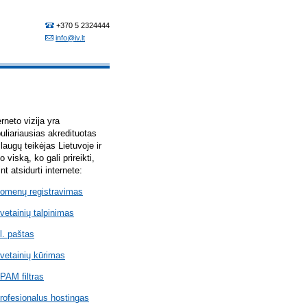
erneto vizija yra
uliariausias akredituotas
laugų teikėjas Lietuvoje ir
lo viską, ko gali prireikti,
int atsidurti internete:
omenų registravimas
vetainių talpinimas
l. paštas
vetainių kūrimas
PAM filtras
rofesionalus hostingas