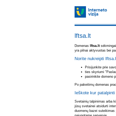
lftsa.lt
Domenas
lftsa.lt
sėkmingai u
yra pilnai aktyvuotas bei p
Norite nukreipti lftsa.
Prisijunkite prie sa
ties skyriumi "Pasla
pasirinkite domeno 
Po pakeitimų domenas pradė
Ieškote kur patalpinti 
Svetainių talpinimas arba k
jūsų svetainei atsidurti inte
duomenų bazei suteikimas p
pajungtame serveryje.