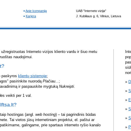
žregistruotas Interneto vizijos kliento vardu ir šiuo metu
Int
aruoštas naudojimui.
pop
pas
lt?
siū
nor
vo paskyros
klientų sistemoje
;
ugos" pasirinkite nuorodą
Plačiau...
;
D
pavadinimą ir paspauskite mygtuką
Nukreipti
.
S
s veikti per 1 val.
E
lftsa.lt?
S
itaip hostingas (angl.
web hosting
) – tai pagrindinis būdas
S
rnete. Tai vietos jūsų internetiniam projektui, el. paštui ar
atikimame, galingame, prie spartaus interneto ryšio kanalo
P