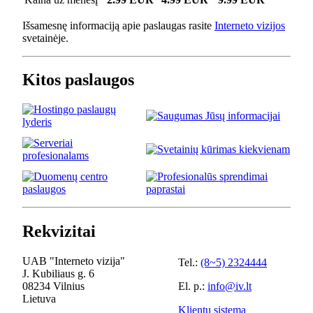
Išsamesnę informaciją apie paslaugas rasite
Interneto vizijos
svetainėje.
Kitos paslaugos
Rekvizitai
UAB "Interneto vizija"
Tel.:
(8~5) 2324444
J. Kubiliaus g. 6
08234 Vilnius
El. p.:
info@iv.lt
Lietuva
Klientų sistema