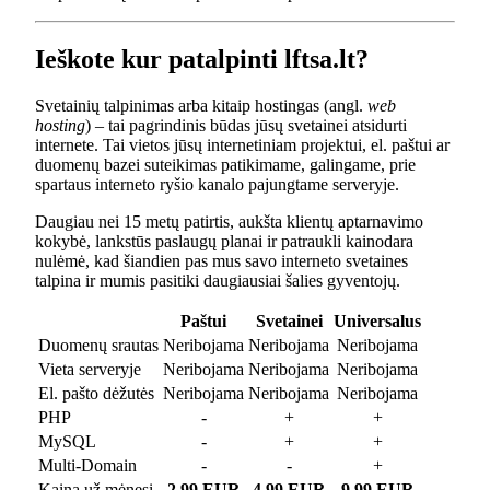
Ieškote kur patalpinti lftsa.lt?
Svetainių talpinimas arba kitaip hostingas (angl.
web
hosting
) – tai pagrindinis būdas jūsų svetainei atsidurti
internete. Tai vietos jūsų internetiniam projektui, el. paštui ar
duomenų bazei suteikimas patikimame, galingame, prie
spartaus interneto ryšio kanalo pajungtame serveryje.
Daugiau nei 15 metų patirtis, aukšta klientų aptarnavimo
kokybė, lankstūs paslaugų planai ir patraukli kainodara
nulėmė, kad šiandien pas mus savo interneto svetaines
talpina ir mumis pasitiki daugiausiai šalies gyventojų.
Paštui
Svetainei
Universalus
Duomenų srautas
Neribojama
Neribojama
Neribojama
Vieta serveryje
Neribojama
Neribojama
Neribojama
El. pašto dėžutės
Neribojama
Neribojama
Neribojama
PHP
-
+
+
MySQL
-
+
+
Multi-Domain
-
-
+
Kaina už mėnesį
2.99 EUR
4.99 EUR
9.99 EUR