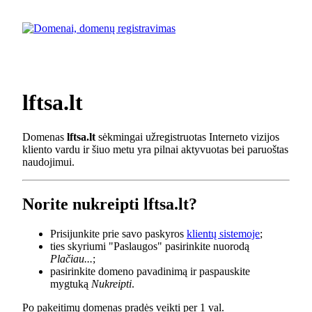
lftsa.lt
Domenas
lftsa.lt
sėkmingai užregistruotas Interneto vizijos
kliento vardu ir šiuo metu yra pilnai aktyvuotas bei paruoštas
naudojimui.
Norite nukreipti lftsa.lt?
Prisijunkite prie savo paskyros
klientų sistemoje
;
ties skyriumi "Paslaugos" pasirinkite nuorodą
Plačiau...
;
pasirinkite domeno pavadinimą ir paspauskite
mygtuką
Nukreipti
.
Po pakeitimų domenas pradės veikti per 1 val.