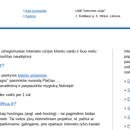
žregistruotas Interneto vizijos kliento vardu ir šiuo metu
Int
aruoštas naudojimui.
pop
pas
lt?
siū
nor
vo paskyros
klientų sistemoje
;
ugos" pasirinkite nuorodą
Plačiau...
;
D
pavadinimą ir paspauskite mygtuką
Nukreipti
.
S
s veikti per 1 val.
E
lftsa.lt?
S
itaip hostingas (angl.
web hosting
) – tai pagrindinis būdas
S
rnete. Tai vietos jūsų internetiniam projektui, el. paštui ar
atikimame, galingame, prie spartaus interneto ryšio kanalo
P