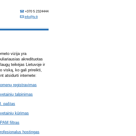
erneto vizija yra
uliariausias akredituotas
laugų teikėjas Lietuvoje ir
lo viską, ko gali prireikti,
int atsidurti internete:
omenų registravimas
vetainių talpinimas
l. paštas
vetainių kūrimas
PAM filtras
rofesionalus hostingas