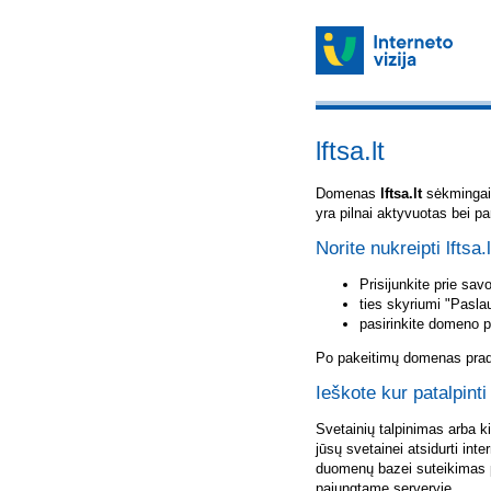
lftsa.lt
Domenas
lftsa.lt
sėkmingai u
yra pilnai aktyvuotas bei p
Norite nukreipti lftsa.
Prisijunkite prie sa
ties skyriumi "Pasla
pasirinkite domeno 
Po pakeitimų domenas pradė
Ieškote kur patalpinti 
Svetainių talpinimas arba k
jūsų svetainei atsidurti inte
duomenų bazei suteikimas p
pajungtame serveryje.