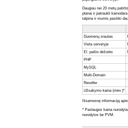
Daugiau nei 20 metų patirti
planai ir patraukli kainoda
talpina ir mumis pasitiki da
Duomenų srautas
Vieta serveryje
El. pašto dėžutės
PHP
MySQL
Multi-Domain
Reseller
Užsakymo kaina (mėn.)*
Išsamesnę informaciją apie
* Paslaugos kaina nurodyta
nurodytos be PVM.