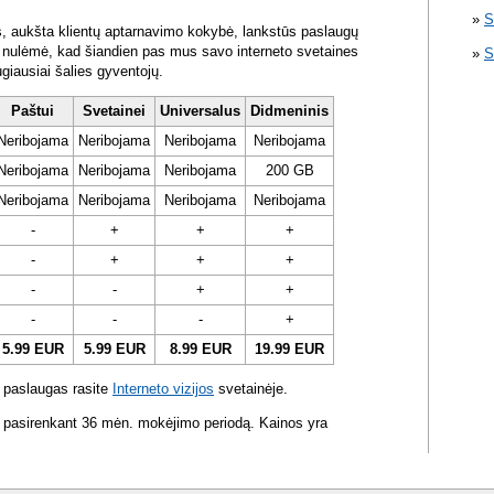
S
s, aukšta klientų aptarnavimo kokybė, lankstūs paslaugų
ra nulėmė, kad šiandien pas mus savo interneto svetaines
S
ugiausiai šalies gyventojų.
Paštui
Svetainei
Universalus
Didmeninis
Neribojama
Neribojama
Neribojama
Neribojama
Neribojama
Neribojama
Neribojama
200 GB
Neribojama
Neribojama
Neribojama
Neribojama
-
+
+
+
-
+
+
+
-
-
+
+
-
-
-
+
5.99 EUR
5.99 EUR
8.99 EUR
19.99 EUR
 paslaugas rasite
Interneto vizijos
svetainėje.
 pasirenkant 36 mėn. mokėjimo periodą. Kainos yra